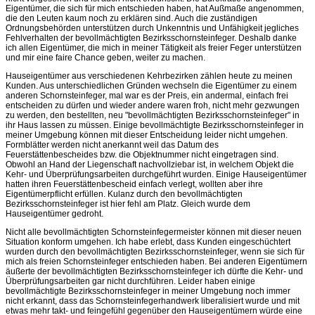
Eigentümer, die sich für mich entschieden haben, hat Außmaße angenommen,
die den Leuten kaum noch zu erklären sind. Auch die zuständigen
Ordnungsbehörden unterstützen durch Unkenntnis und Unfähigkeit jegliches
Fehlverhalten der bevollmächtigten Bezirksschornsteinfeger. Deshalb danke
ich allen Eigentümer, die mich in meiner Tätigkeit als freier Feger unterstützen
und mir eine faire Chance geben, weiter zu machen.
Hauseigentümer aus verschiedenen Kehrbezirken zählen heute zu meinen
Kunden. Aus unterschiedlichen Gründen wechseln die Eigentümer zu einem
anderen Schornsteinfeger, mal war es der Preis, ein andermal, einfach frei
entscheiden zu dürfen und wieder andere waren froh, nicht mehr gezwungen
zu werden, den bestellten, neu "bevollmächtigten Bezirksschornsteinfeger" in
ihr Haus lassen zu müssen. Einige bevollmächtigte Bezirksschornsteinfeger in
meiner Umgebung können mit dieser Entscheidung leider nicht umgehen.
Formblätter werden nicht anerkannt weil das Datum des
Feuerstättenbescheides bzw. die Objektnummer nicht eingetragen sind.
Obwohl an Hand der Liegenschaft nachvollziebar ist, in welchem Objekt die
Kehr- und Überprüfungsarbeiten durchgeführt wurden. Einige Hauseigentümer
hatten ihren Feuerstättenbescheid einfach verlegt, wollten aber ihre
Eigentümerpflicht erfüllen. Kulanz durch den bevollmächtigten
Bezirksschornsteinfeger ist hier fehl am Platz. Gleich wurde dem
Hauseigentümer gedroht.
Nicht alle bevollmächtigten Schornsteinfegermeister können mit dieser neuen
Situation konform umgehen. Ich habe erlebt, dass Kunden eingeschüchtert
wurden durch den bevollmächtigten Bezirksschornsteinfeger, wenn sie sich für
mich als freien Schornsteinfeger entschieden haben. Bei anderen Eigentümern
äußerte der bevollmächtigten Bezirksschornsteinfeger ich dürfte die Kehr- und
Überprüfungsarbeiten gar nicht durchführen. Leider haben einige
bevollmächtigte Bezirksschornsteinfeger in meiner Umgebung noch immer
nicht erkannt, dass das Schornsteinfegerhandwerk liberalisiert wurde und mit
etwas mehr takt- und feingefühl gegenüber den Hauseigentümern würde eine