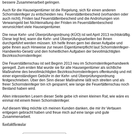
bessere Zusammenarbeit gelingen.
Auch für die Hauseigentümer ist die Regelung, sich für einen anderen
Schornsteinfeger zu entscheiden neu. Feuerstättenbescheid (vorhanden oder
auch nicht), Fristen laut Feuerstättenbescheid und die Androhungen von
Verwarngeld bei Nichteinaltung der Fristen im Feuerstättenbescheid
verunsichtert viele Hauseigentümer.
Die neue Kehr- und Überprüfungordnung (KÜO) ist seit April 2013 rechtskräftig.
Diese legt fest, wann die Kehr- und Überprüfungsarbeiten bei Ihnen
durchgeführt werden müssen. Ich helfe Ihnen gern bei dieser Aufgabe und
gebe Ihnen auch Hinweise zur neuen Eigentümerpflicht laut Schornsteinfeger-
Handwerks-Gesetz und den hoheitlichen Aufgaben der bevollmächtigten
Bezirksschornsteinfeger.
Die Feuerstättenschau ist seit Beginn 2013 neu im Schornsteinfegerhandwerk
geregelt. Zum ersten Mal wurde sie für alle Hauseigentümer als sichtliche
Maßnahme des bevollmächtigten Bezirksschornsteinfegers offenkundig und mit
einer eigenständigen Gebühr in der Kehr- und Überprüfungsordnung
festgeschrieben. Über den Sinn dieser Maßnahme läßt sich streiten und als
freier Schornsteinfeger bin ich gespannt, wie lange die Feuertättenschau noch
Bestand haben wird.
Allen intessierten Lesern dieser Seite gebe ich einen kleinen Rat, wie wäre es
einmal mit einem freien Schornsteinfeger.
Auf diesem Weg möchte ich meinen Kunden danken, die mir ihr Vertauen
entgegen gebracht haben und freue mich auf eine lange und gute
Zusammenarbeit.
Kontaktformular