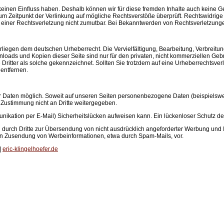
 keinen Einfluss haben. Deshalb können wir für diese fremden Inhalte auch keine Gew
 zum Zeitpunkt der Verlinkung auf mögliche Rechtsverstöße überprüft. Rechtswidrig
nkte einer Rechtsverletzung nicht zumutbar. Bei Bekanntwerden von Rechtsverletzun
terliegen dem deutschen Urheberrecht. Die Vervielfältigung, Bearbeitung, Verbrei
loads und Kopien dieser Seite sind nur für den privaten, nicht kommerziellen Gebrau
 Dritter als solche gekennzeichnet. Sollten Sie trotzdem auf eine Urheberrechtsv
entfernen.
Daten möglich. Soweit auf unseren Seiten personenbezogene Daten (beispielsweis
e Zustimmung nicht an Dritte weitergegeben.
nikation per E-Mail) Sicherheitslücken aufweisen kann. Ein lückenloser Schutz der D
durch Dritte zur Übersendung von nicht ausdrücklich angeforderter Werbung und In
gten Zusendung von Werbeinformationen, etwa durch Spam-Mails, vor.
|
eric-klingelhoefer.de