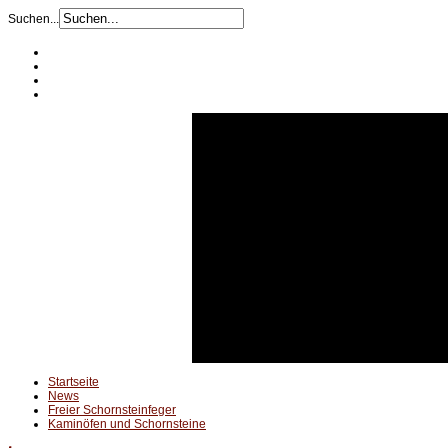
Suchen...
Startseite
News
Freier Schornsteinfeger
Kaminöfen und Schornsteine
Startseite
News
Freier Schornsteinfeger
Kaminöfen und Schornsteine