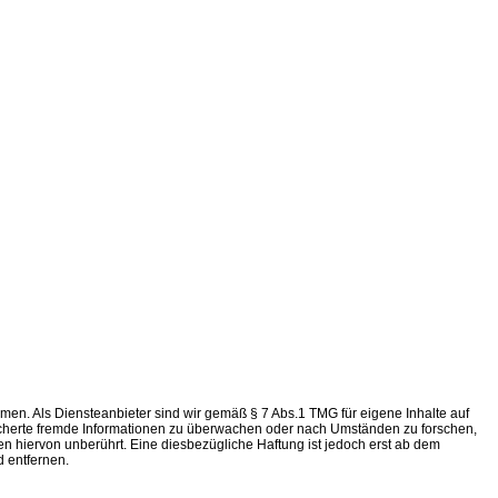
nehmen. Als Diensteanbieter sind wir gemäß § 7 Abs.1 TMG für eigene Inhalte auf
peicherte fremde Informationen zu überwachen oder nach Umständen zu forschen,
n hiervon unberührt. Eine diesbezügliche Haftung ist jedoch erst ab dem
 entfernen.