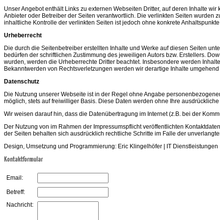
Unser Angebot enthält Links zu externen Webseiten Dritter, auf deren Inhalte wir
Anbieter oder Betreiber der Seiten verantwortlich. Die verlinkten Seiten wurden
inhaltliche Kontrolle der verlinkten Seiten ist jedoch ohne konkrete Anhaltspu
Urheberrecht
Die durch die Seitenbetreiber erstellten Inhalte und Werke auf diesen Seiten un
bedürfen der schriftlichen Zustimmung des jeweiligen Autors bzw. Erstellers. Down
wurden, werden die Urheberrechte Dritter beachtet. Insbesondere werden Inhalte
Bekanntwerden von Rechtsverletzungen werden wir derartige Inhalte umgehend 
Datenschutz
Die Nutzung unserer Webseite ist in der Regel ohne Angabe personenbezogener 
möglich, stets auf freiwilliger Basis. Diese Daten werden ohne Ihre ausdrücklich
Wir weisen darauf hin, dass die Datenübertragung im Internet (z.B. bei der Kommu
Der Nutzung von im Rahmen der Impressumspflicht veröffentlichten Kontaktdaten 
der Seiten behalten sich ausdrücklich rechtliche Schritte im Falle der unverlan
Design, Umsetzung und Programmierung: Eric Klingelhöfer | IT Dienstleistungen 
Kontaktformular
Email:
Betreff:
Nachricht: