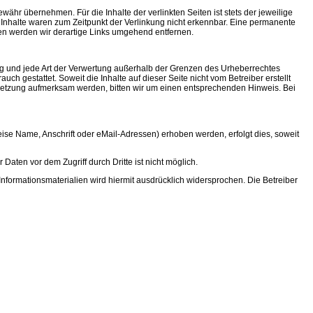
ähr übernehmen. Für die Inhalte der verlinkten Seiten ist stets der jeweilige
e Inhalte waren zum Zeitpunkt der Verlinkung nicht erkennbar. Eine permanente
gen werden wir derartige Links umgehend entfernen.
tung und jede Art der Verwertung außerhalb der Grenzen des Urheberrechtes
ch gestattet. Soweit die Inhalte auf dieser Seite nicht vom Betreiber erstellt
erletzung aufmerksam werden, bitten wir um einen entsprechenden Hinweis. Bei
e Name, Anschrift oder eMail-Adressen) erhoben werden, erfolgt dies, soweit
aten vor dem Zugriff durch Dritte ist nicht möglich.
formationsmaterialien wird hiermit ausdrücklich widersprochen. Die Betreiber